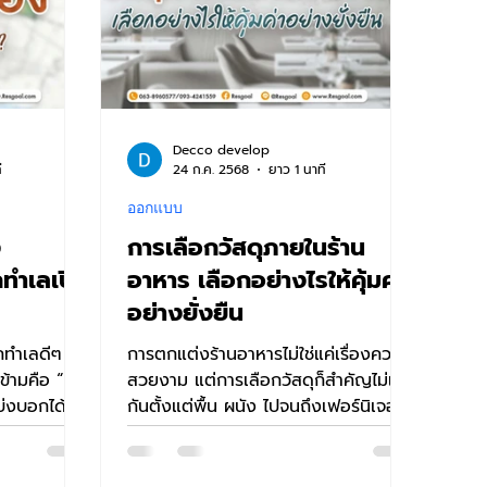
Decco develop
ี
24 ก.ค. 2568
ยาว 1 นาที
ออกแบบ
ง
การเลือกวัสดุภายในร้าน
กทำเลเปิด
อาหาร เลือกอย่างไรให้คุ้มค่า
อย่างยั่งยืน
กทำเลดีๆ
การตกแต่งร้านอาหารไม่ใช่แค่เรื่องความ
ข้ามคือ “สี
สวยงาม แต่การเลือกวัสดุก็สำคัญไม่แพ้
่งบอกได้ว่า
กันตั้งแต่พื้น ผนัง ไปจนถึงเฟอร์นิเจอร์
ารแบ...
เพราะส่งผลต่อต้นทุน...