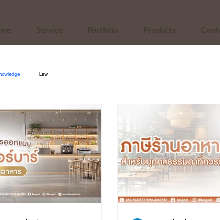
ome
Service
Portfolio
Products
Cont
nowledge
Law