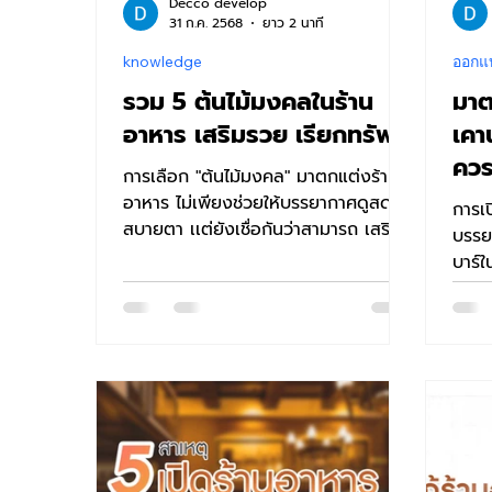
Decco develop
31 ก.ค. 2568
ยาว 2 นาที
knowledge
ออกแ
รวม 5 ต้นไม้มงคลในร้าน
มา
อาหาร เสริมรวย เรียกทรัพย์
เคา
ควรร
การเลือก "ต้นไม้มงคล" มาตกแต่งร้าน
อาหาร ไม่เพียงช่วยให้บรรยากาศดูสดชื่น
การเป
สบายตา เเต่ยังเชื่อกันว่าสามารถ เสริม
บรรยา
ดวง เรียกทรัพย์...
บาร์ในร้านอา
ควรมอ