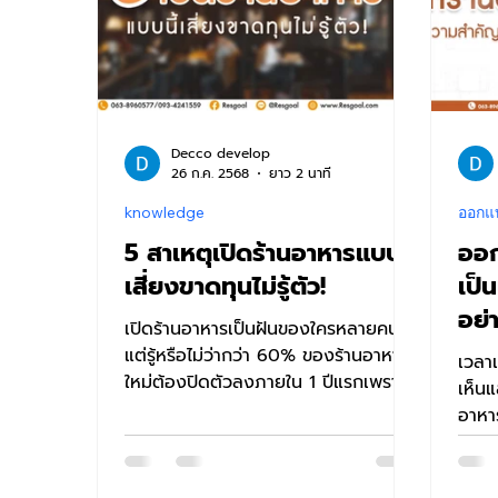
Decco develop
26 ก.ค. 2568
ยาว 2 นาที
knowledge
ออกแ
5 สาเหตุเปิดร้านอาหารแบบนี้
ออก
เสี่ยงขาดทุนไม่รู้ตัว!
เป็
อย่
เปิดร้านอาหารเป็นฝันของใครหลายคน
แต่รู้หรือไม่ว่ากว่า 60% ของร้านอาหาร
เวลาเ
ใหม่ต้องปิดตัวลงภายใน 1 ปีแรกเพราะ
เห็นแ
ส่วนใหญ่มักพลาดในเรื่องที่คาดไม่ถ...
อาหาร
ตนและ