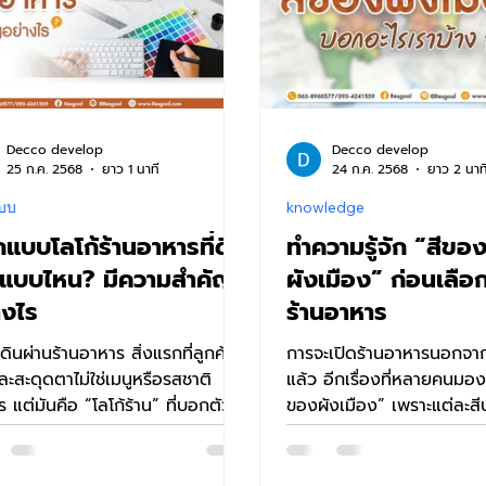
Decco develop
Decco develop
25 ก.ค. 2568
ยาว 1 นาที
24 ก.ค. 2568
ยาว 2 นาท
บบ
knowledge
แบบโลโก้ร้านอาหารที่ดี
ทำความรู้จัก “สีขอ
นแบบไหน? มีความสำคัญ
ผังเมือง” ก่อนเลือ
างไร
ร้านอาหาร
ดินผ่านร้านอาหาร สิ่งแรกที่ลูกค้า
การจะเปิดร้านอาหารนอกจา
ละสะดุดตาไม่ใช่เมนูหรือรสชาติ
แล้ว อีกเรื่องที่หลายคนมอง
 แต่มันคือ “โลโก้ร้าน” ที่บอกตัว
ของผังเมือง” เพราะแต่ละสีบ
สไตล์ของร้านได้ชัดเจน...
พื้นที่นั้นสามารถเปิดร้านอาห