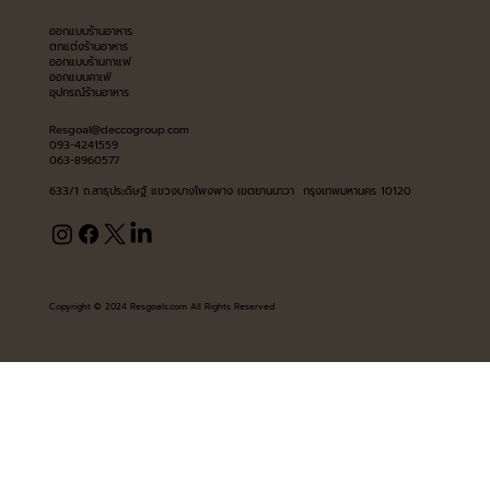
ออกแบบร้านอาหาร
ตกแต่งร้านอาหาร
ออกแบบร้านกาแฟ
ออกแบบคาเฟ่
อุปกรณ์ร้านอาหาร
Resgoal@deccogroup.com
093-4241559
063-8960577
633/1 ถ.สาธุประดิษฐ์ แขวงบางโพงพาง เขตยานนาวา กรุงเทพมหานคร 10120
Copyright © 2024 Resgoals.com All Rights Reserved