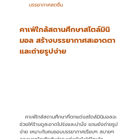
บรรยากาศสดชื่น
คาเฟ่ใกล้สถานศึกษาสไตล์มินิ
มอล สร้างบรรยากาศสะอาดตา
และถ่ายรูปง่าย
   คาเฟ่ใกล้สถานศึกษาที่ตกแต่งสไตล์มินิมอลจะ
ช่วยให้ร้านดูสะอาดโปร่งและน่านั่ง แถมยังถ่ายรูป
ง่าย เหมาะกับคนชอบบรรยากาศเรียบๆ สบายๆ 