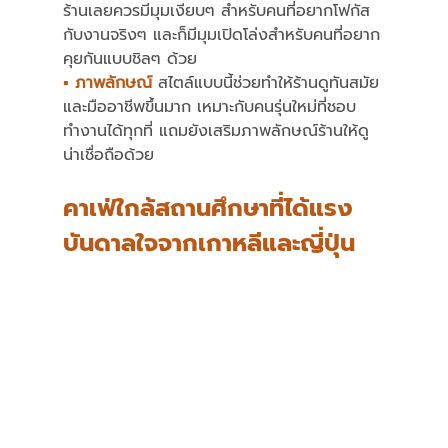
ร้านเลยควรมีมุมเงียบๆ สำหรับคนที่อยากโฟกัส
กับงานจริงๆ และก็มีมุมเปิดโล่งสำหรับคนที่อยาก
คุยกันแบบชิลๆ ด้วย
▪ ภาพลักษณ์ 
สไตล์แบบนี้ช่วยทำให้ร้านดูทันสมัย
และมืออาชีพขึ้นมาก เหมาะกับคนรุ่นใหม่ที่ชอบ
ทำงานได้ทุกที่ แถมยังเสริมภาพลักษณ์ร้านให้ดู
น่าเชื่อถือด้วย
คาเฟ่ใกล้สถานศึกษาที่ได้แรง
บันดาลใจจากเกาหลีและญี่ปุ่น 