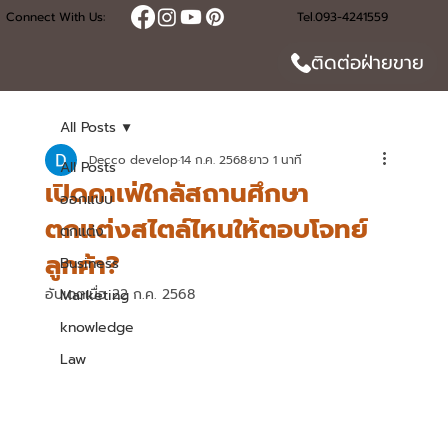
Connect With Us:
Tel.093-4241559
ติดต่อฝ่ายขาย
All Posts
Decco develop
14 ก.ค. 2568
ยาว 1 นาที
All Posts
เปิดคาเฟ่ใกล้สถานศึกษา
ออกแบบ
ตกแต่งสไตล์ไหนให้ตอบโจทย์
ตกแต่ง
ลูกค้า?
Business
อัปเดตเมื่อ
22 ก.ค. 2568
Marketing
knowledge
Law