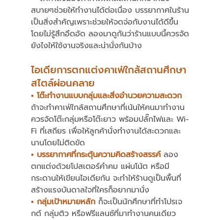
สบายๆช่วยให้ทำงานได้ต่อเนื่อง บรรยากาศในร้าน
เป็นสิ่งสำคัญเพราะช่วยให้จดจ่อกับงานได้ดีขึ้น
โดยไม่รู้สึกอึดอัด ลองมาดูกันว่าร้านแบบนี้ควรจัด
ยังไงให้ใช้งานจริงและน่านั่งกันบ้าง
ไอเดียการตกแต่งคาเฟ่ใกล้สถานศึกษา
สไตล์ผ่อนคลาย
▪ โต๊ะทำงานแบบกลุ่มและสิ่งอำนวยความสะดวก 
ถ้าจะทำคาเฟ่ใกล้สถานศึกษาที่เน้นให้คนมาทำงาน 
ควรจัดโต๊ะกลุ่มหรือโต๊ะยาว พร้อมปลั๊กไฟและ Wi-
Fi ที่เสถียร เพื่อให้ลูกค้านั่งทำงานได้สะดวกและ
นานโดยไม่ติดขัด
▪ บรรยากาศที่กระตุ้นความคิดสร้างสรรค์ 
ลอง
ตกแต่งด้วยโปสเตอร์คำคม แผ่นโน้ต หรือมี
กระดานให้เขียนไอเดียกัน จะทำให้ร้านดูเป็นพื้นที่
สร้างแรงบันดาลใจที่ใครก็อยากมานั่ง
▪ กลุ่มเป้าหมายหลัก 
ก็จะเป็นนักศึกษาที่ทำโปรเจ
กต์ กลุ่มติว หรือฟรีแลนซ์ที่มาทำงานคนเดียว 