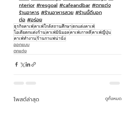
nterior
#resgoal
#cafeandbar
#ตกแต่ง
ร้านอาหาร
#ร้านอาหารสวย
#ร้านนี้ดีบอก
ต่อ
#อร่อย
ธุรกิจคาเฟ่
คาเฟ่ใกล้สถานศึกษา
ตกแต่งคาเฟ่
ไอเดียตกแต่งร้าน
คาเฟ่มินิมอล
คาเฟ่เกาหลี
คาเฟ่ญี่ปุ่น
คาเฟ่ทำงาน
ร้านกาแฟน่านั่ง
ออกแบบ
ตกแต่ง
โพสต์ล่าสุด
ดูทั้งหมด