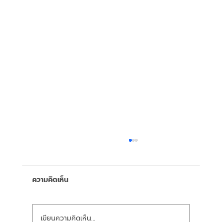
ความคิดเห็น
เขียนความคิดเห็น…