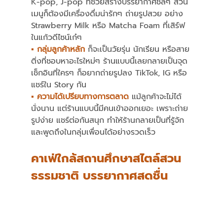
K-pop, J-pop ที่ช่วยสร้างบรรยากาศชิลๆ ส่วน
เมนูก็ต้องมีเครื่องดื่มน่ารักๆ ถ่ายรูปสวย อย่าง 
Strawberry Milk หรือ Matcha Foam ที่เสิร์ฟ
ในแก้วดีไซน์เก๋ๆ
▪ กลุ่มลูกค้าหลัก 
ก็จะเป็นวัยรุ่น นักเรียน หรือสาย
ติ่งที่ชอบหาอะไรใหม่ๆ ร้านแบบนี้เลยกลายเป็นจุด
เช็กอินที่ใครๆ ก็อยากถ่ายรูปลง TikTok, IG หรือ
แชร์ใน Story กัน
▪ ความได้เปรียบทางการตลาด 
แม้ลูกค้าจะไม่ได้
นั่งนาน แต่ร้านแบบนี้มีคนเข้าออกเยอะ เพราะถ่าย
รูปง่าย แชร์ต่อกันสนุก ทำให้ร้านกลายเป็นที่รู้จัก
และพูดถึงในกลุ่มเพื่อนได้อย่างรวดเร็ว
คาเฟ่ใกล้สถานศึกษาสไตล์สวน
ธรรมชาติ บรรยากาศสดชื่น