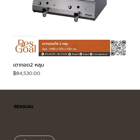
เตาทอด2 หลุม
ราคา
฿84,530.00
RESGOAL