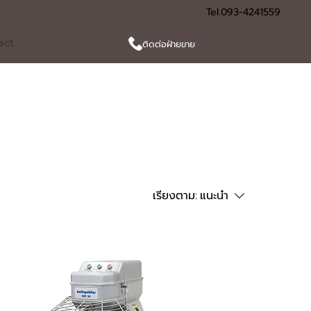
Tel.093-4241559
act
ติดต่อฝ่ายขาย
เรียงตาม:
แนะนำ