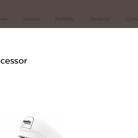
ome
Service
Portfolio
Products
Cont
cessor