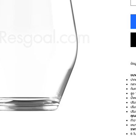
ข้อม
ขนา
ปาก
กลา
ก้นก
สูง 
น้ำห
ปริ
ปริ
ปริ
คุณส
ทำจา
เหมา
ราค
6 ใ