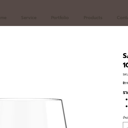
ome
Service
Portfolio
Products
Cont
S
1
SKU
฿59
ราค
รา
จำน