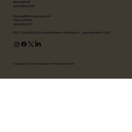
ออกแบบคาเฟ่
อุปกรณ์ร้านอาหาร
Resgoal@deccogroup.com
093-4241559
063-8960577
633/1 ถ.สาธุประดิษฐ์ แขวงบางโพงพาง เขตยานนาวา กรุงเทพมหานคร 10120
Copyright © 2024 Resgoals.com All Rights Reserved